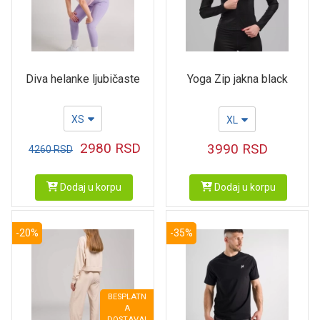
Diva helanke ljubičaste
Yoga Zip jakna black
XS
XL
2980
RSD
3990
RSD
4260
RSD
Dodaj u korpu
Dodaj u korpu
-20%
-35%
BESPLATN
A
DOSTAVA!