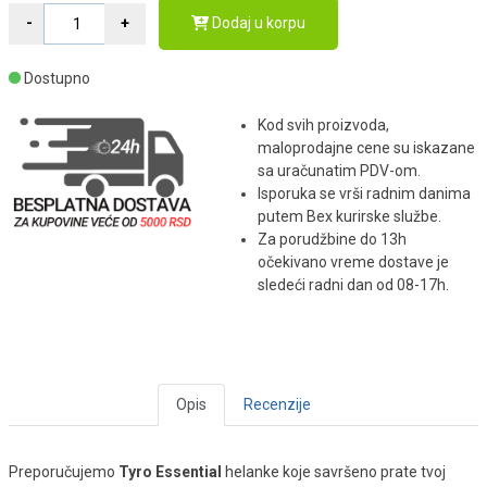
Dodaj u korpu
Dostupno
Kod svih proizvoda,
maloprodajne cene su iskazane
sa uračunatim PDV-om.
Isporuka se vrši radnim danima
putem Bex kurirske službe.
Za porudžbine do 13h
očekivano vreme dostave je
sledeći radni dan od 08-17h.
Opis
Recenzije
Preporučujemo
Tyro
Essential
helanke koje savršeno prate tvoj