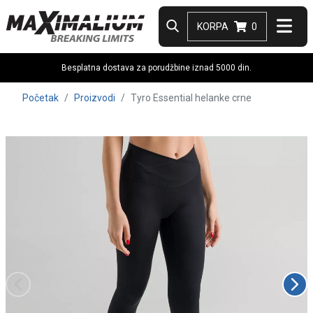
KORPA
0
Besplatna dostava za porudžbine iznad 5000 din.
Početak
Proizvodi
Tyro Essential helanke crne