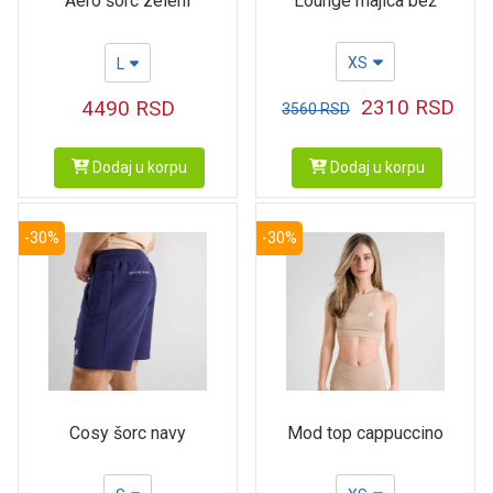
Lounge majica bež
Aero šorc zeleni
XS
L
2310
RSD
4490
RSD
3560
RSD
Dodaj u korpu
Dodaj u korpu
-30%
-30%
Cosy šorc navy
Mod top cappuccino