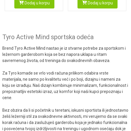
Dodaj u korpu
Dodaj u korpu
Tyro Active Mind sportska odeća
Brend Tyro Active Mind nastao je iz stvarne potrebe za sportskom i
ležernom garderobom koja se bez napora uklapa u ritam
savremenog života, od treninga do svakodnevnih obaveza.
Za Tyro komade se vrlo vodi računa prilikom odabira vrste
materijala, ne samo po kvalitetu već i po boji, dizajnu i nameni za
koju se izrađuju. Naš dizajn kombinuje minimalizam, funkcionalnost i
prepoznatljiv estetski izraz, uz komfor koji naši kupci prepoznaju i
cene.
Bez obzira da li si početnik u teretani, iskusni sportista ili jednostavno
želiš ležerniji stil za svakodnevne aktivnosti, mi verujemo da se svaki
korak računa i da zaslužuješ garderobu koja je jednako funkcionalna
i posvećena tvojoj izdržljivosti na treningu i ugodnom osećaju dok je