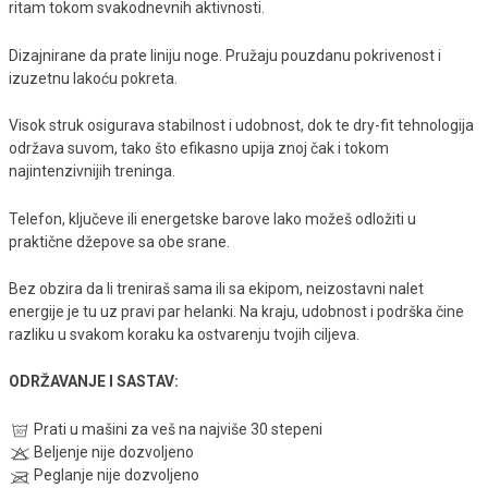
ritam tokom svakodnevnih aktivnosti.
Dizajnirane da prate liniju noge. Pružaju pouzdanu pokrivenost i
izuzetnu lakoću pokreta.
Visok struk osigurava stabilnost i udobnost, dok te dry-fit tehnologija
održava suvom, tako što efikasno upija znoj čak i tokom
najintenzivnijih treninga.
Telefon, ključeve ili energetske barove lako možeš odložiti u
praktične džepove sa obe srane.
Bez obzira da li treniraš sama ili sa ekipom, neizostavni nalet
energije je tu uz pravi par helanki. Na kraju, udobnost i podrška čine
razliku u svakom koraku ka ostvarenju tvojih ciljeva.
ODRŽAVANJE I SASTAV:
Prati u mašini za veš na najviše 30 stepeni
Beljenje nije dozvoljeno
Peglanje nije dozvoljeno