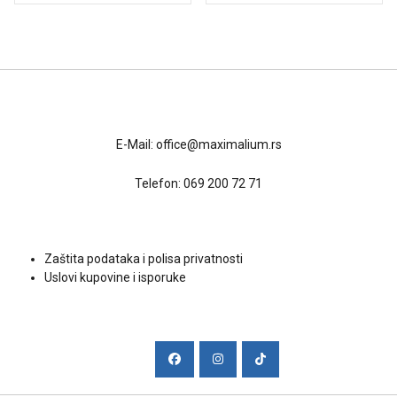
Kontakt
E-Mail:
office@maximalium.rs
Telefon:
069 200 72 71
Uslovi kupovine
Zaštita podataka i polisa privatnosti
Uslovi kupovine i isporuke
Društvene mreže