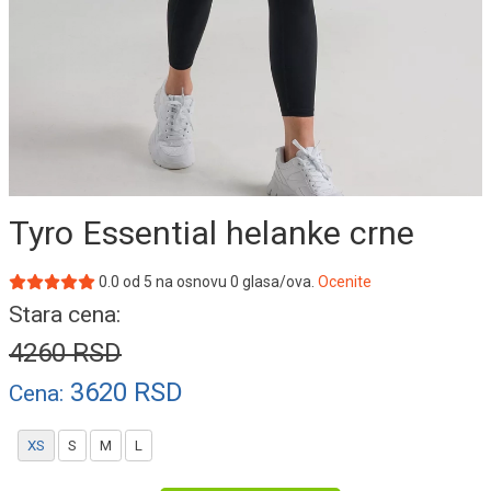
Tyro Essential helanke crne
0.0
od
5
na osnovu
0
glasa/ova.
Ocenite
Stara cena:
4260
RSD
3620
RSD
Cena:
XS
S
M
L