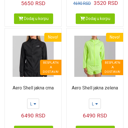
3520
RSD
5650
RSD
4690
RSD
Dodaj u korpu
Dodaj u korpu
Novo!
Novo!
BESPLATN
BESPLATN
A
A
DOSTAVA!
DOSTAVA!
Aero Shell jakna crna
Aero Shell jakna zelena
L
L
6490
RSD
6490
RSD