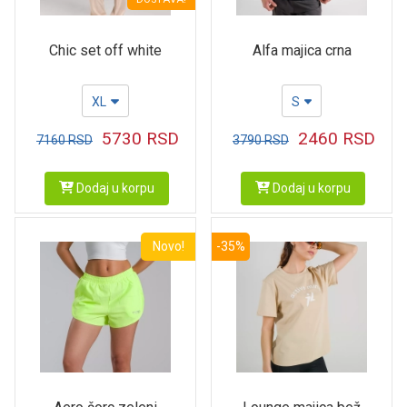
Chic set off white
Alfa majica crna
XL
S
5730
RSD
2460
RSD
7160
RSD
3790
RSD
Dodaj u korpu
Dodaj u korpu
Novo!
-35%