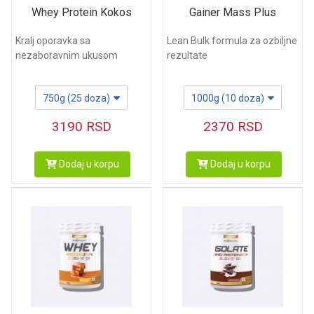
Whey Protein Kokos
Gainer Mass Plus
Kralj oporavka sa
Lean Bulk formula za ozbiljne
nezaboravnim ukusom
rezultate
750g (25 doza)
1000g (10 doza)
3190
RSD
2370
RSD
Dodaj u korpu
Dodaj u korpu