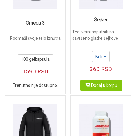
Šejker
Omega 3
Tvoj verni saputnik za
savršeno glatke šejkove
Podmaži svoje telo iznutra
Beli
100 gelkapsula
360
RSD
1590
RSD
Dodaj u korpu
Trenutno nije dostupno.