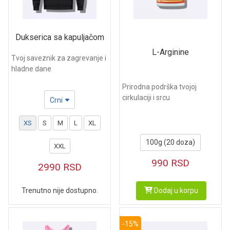
Dukserica sa kapuljačom
L-Arginine
Tvoj saveznik za zagrevanje i
hladne dane
Prirodna podrška tvojoj
cirkulaciji i srcu
Crni
XS
S
M
L
XL
100g (20 doza)
XXL
990
RSD
2990
RSD
Dodaj u korpu
Trenutno nije dostupno.
-15%