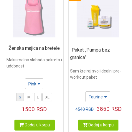
Ženska majica na bretele
Paket „Pumpa bez
granica”
Maksimalna sloboda pokreta i
udobnost
Sam kreiraj svoj idealni pre-
workout paket
Pink
Taurine
S
M
L
XL
3850
RSD
1500
RSD
4540
RSD
Dodaj u korpu
Dodaj u korpu