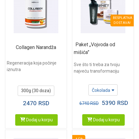
BESPLATNA
DOSTAVA!
Paket „Vojvoda od
Collagen Narandža
mišića”
Regeneracija koja počinje
Sve što ti treba za tvoju
iznutra
najveću transformaciju
Čokolada
300g (30 doza)
5390
RSD
2470
RSD
6740
RSD
Dodaj u korpu
Dodaj u korpu