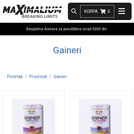
KORPA
0
Besplatna dostava za porudžbine iznad 5000 din.
Gaineri
Početak
Proizvodi
Gaineri