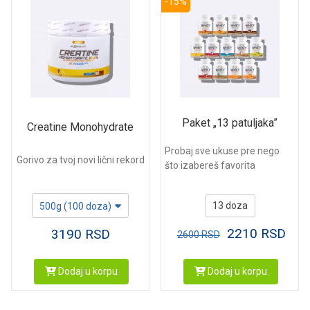
-15%
Paket „13 patuljaka”
Creatine Monohydrate
Probaj sve ukuse pre nego
Gorivo za tvoj novi lični rekord
što izabereš favorita
13 doza
500g (100 doza)
2210
RSD
3190
RSD
2600
RSD
Dodaj u korpu
Dodaj u korpu