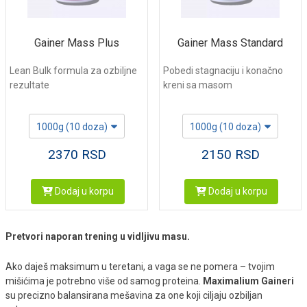
Gainer Mass Plus
Gainer Mass Standard
Lean Bulk formula za ozbiljne
Pobedi stagnaciju i konačno
rezultate
kreni sa masom
1000g (10 doza)
1000g (10 doza)
2370
RSD
2150
RSD
Dodaj u korpu
Dodaj u korpu
Pretvori naporan trening u vidljivu masu.
Ako daješ maksimum u teretani, a vaga se ne pomera – tvojim
mišićima je potrebno više od samog proteina.
Maximalium Gaineri
su precizno balansirana mešavina za one koji ciljaju ozbiljan