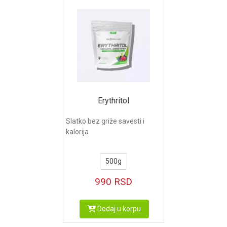
Erythritol
Slatko bez griže savesti i
kalorija
500g
990
RSD
Dodaj u korpu