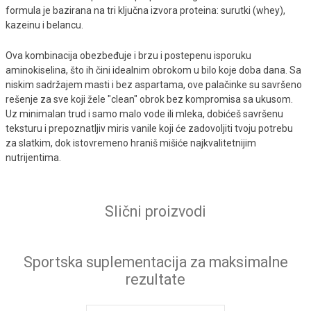
formula je bazirana na tri ključna izvora proteina: surutki (whey),
kazeinu i belancu.
Ova kombinacija obezbeđuje i brzu i postepenu isporuku
aminokiselina, što ih čini idealnim obrokom u bilo koje doba dana. Sa
niskim sadržajem masti i bez aspartama, ove palačinke su savršeno
rešenje za sve koji žele "clean" obrok bez kompromisa sa ukusom.
Uz minimalan trud i samo malo vode ili mleka, dobićeš savršenu
teksturu i prepoznatljiv miris vanile koji će zadovoljiti tvoju potrebu
za slatkim, dok istovremeno hraniš mišiće najkvalitetnijim
nutrijentima.
Slični proizvodi
Sportska suplementacija za maksimalne
rezultate