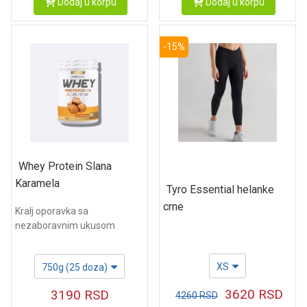
Dodaj u korpu
Dodaj u korpu
-15%
Whey Protein Slana
Karamela
Tyro Essential helanke
crne
Kralj oporavka sa
nezaboravnim ukusom
XS
750g (25 doza)
3620
RSD
3190
RSD
4260
RSD