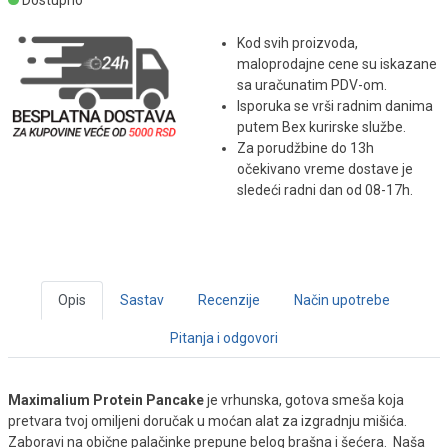
Dostupno
Kod svih proizvoda,
maloprodajne cene su iskazane
sa uračunatim PDV-om.
Isporuka se vrši radnim danima
putem Bex kurirske službe.
Za porudžbine do 13h
očekivano vreme dostave je
sledeći radni dan od 08-17h.
Opis
Sastav
Recenzije
Način upotrebe
Pitanja i odgovori
Maximalium Protein Pancake
je vrhunska, gotova smeša koja
pretvara tvoj omiljeni doručak u moćan alat za izgradnju mišića.
Zaboravi na obične palačinke prepune belog brašna i šećera. Naša