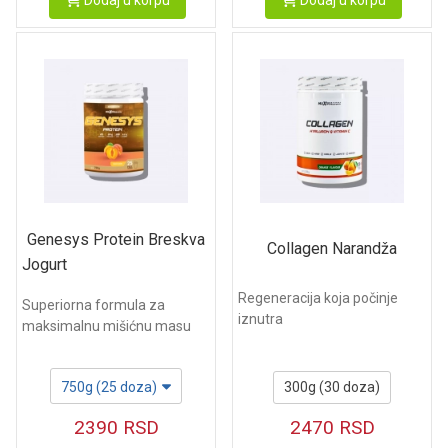
Dodaj u korpu
Dodaj u korpu
Genesys Protein Breskva
Collagen Narandža
Jogurt
Regeneracija koja počinje
Superiorna formula za
iznutra
maksimalnu mišićnu masu
300g (30 doza)
750g (25 doza)
2470
RSD
2390
RSD