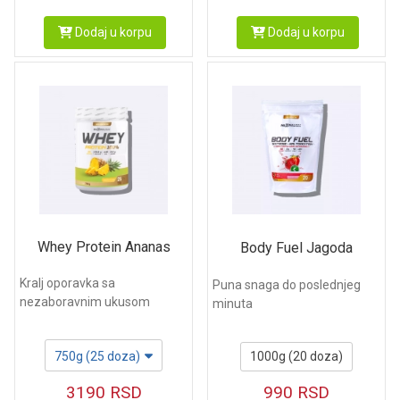
Dodaj u korpu
Dodaj u korpu
Whey Protein Ananas
Body Fuel Jagoda
Kralj oporavka sa
Puna snaga do poslednjeg
nezaboravnim ukusom
minuta
750g (25 doza)
1000g (20 doza)
3190
RSD
990
RSD