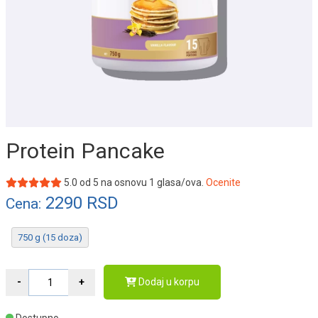
Protein Pancake
5.0
od
5
na osnovu
1
glasa/ova.
Ocenite
2290
RSD
Cena:
750 g (15 doza)
Dodaj u korpu