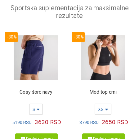
Sportska suplementacija za maksimalne
rezultate
-30%
-30%
Cosy šorc navy
Mod top crni
S
XS
3630
RSD
2650
RSD
5190
RSD
3790
RSD