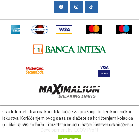
Ova Internet stranica koristi kolačiće za pružanje boljeg korisničkog
iskustva. Korišćenjem ovog sajta se slažete sa korištenjem kolačića
© Copyright 2026 . Sva prava su zadržana. Maximalium Srbija.
(cookies). Više o tome možete pronaći u našim uslovima korišćenja.
Development by:
ECOM Profit