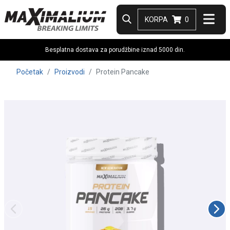
KORPA
0
Besplatna dostava za porudžbine iznad 5000 din.
Početak
Proizvodi
Protein Pancake