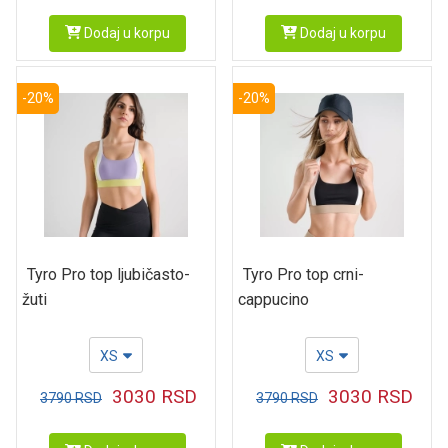
Dodaj u korpu
Dodaj u korpu
-20%
-20%
Tyro Pro top ljubičasto-
Tyro Pro top crni-
žuti
cappucino
XS
XS
3030
RSD
3030
RSD
3790
RSD
3790
RSD