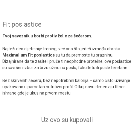
Fit poslastice
Tvoj saveznik u borbi protiv želje za šećerom.
Najteži deo dijete nije trening, već ono što jedeš između obroka.
Maximalium Fit poslastice
su tu da premoste tu prazninu.
Dizajnirane da te zasite i pruže ti neophodne proteine, ove poslastice
su savršen izbor za brzu užinu na poslu, fakultetu ili posle teretane.
Bez skrivenih šećera, bez nepotrebnih kalorija – samo čisto uživanje
upakovano u pametan nutritivni profil. Otkrij novu dimenziju fitnes
ishrane gde je ukus na prvom mestu.
Uz ovo su kupovali