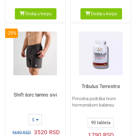
Dodaj u korpu
Dodaj u korpu
-25%
Tribulus Terrestris
Shift šorc tamno sivi
Prirodna podrška tvom
hormonskom balansu
S
90 tableta
3520
RSD
4690
RSD
1790
RSD