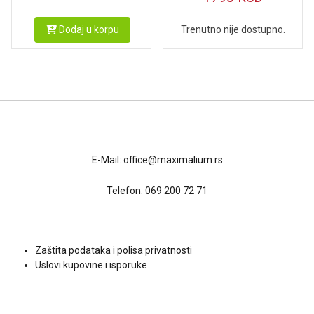
Dodaj u korpu
Trenutno nije dostupno.
Kontakt
E-Mail:
office@maximalium.rs
Telefon:
069 200 72 71
Uslovi kupovine
Zaštita podataka i polisa privatnosti
Uslovi kupovine i isporuke
Društvene mreže