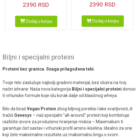
2390
RSD
2390
RSD
Dodaj u korpu
Dodaj u korpu
Biljni i specijalni proteini
Proteini bez granica. Snaga prilagođena tebi.
Tvoje telo zaslužuje najbolji gradivni materijal, bez obzira na tvoj
način ishrane. Naša nova kategorija
Biljni i specijalni proteini
donosi
ti vrhunske formule koje idu korak dalje od klasičnog wheya.
Bilo da biraš
Vegan Protein
zbog biljnog porekla i lake svarljivosti, ili
tražiš
Genesys
– naš specijalni "all-around" protein koji kombinuje
različite izvore za produženo hranjenje mišića – Maximalium ti
garantuje čist sastav i vrhunski profil amino-kiselina. Idealno za one
koji žele maksimalne rezultate uz maksimalnu brigu o svom