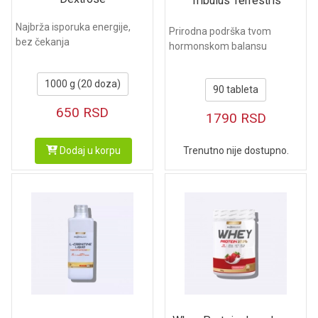
Tribulus Terrestris
Najbrža isporuka energije,
Prirodna podrška tvom
bez čekanja
hormonskom balansu
1000 g (20 doza)
90 tableta
650
RSD
1790
RSD
Dodaj u korpu
Trenutno nije dostupno.