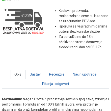
Dostupno
Kod svih proizvoda,
maloprodajne cene su iskazane
sa uračunatim PDV-om.
Isporuka se vrši radnim danima
putem Bex kurirske službe.
Za porudžbine do 13h
očekivano vreme dostave je
sledeći radni dan od 08-17h.
Opis
Sastav
Recenzije
Način upotrebe
Pitanja i odgovori
Maximalium Vegan Protein
predstavlja savršen spoj etike, zdravlja i
performansi. Formulisan od 100% biljnih izvora, ovaj protein je
dizajniran da pruži kompletan profil aminokiselina neophodan za