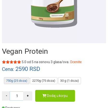
Vegan Protein
5.0
od
5
na osnovu
3
glasa/ova.
Ocenite
2590
RSD
Cena:
750g (25 doza)
2270g (75 doza)
30 g (1 doza)
Dodaj u korpu