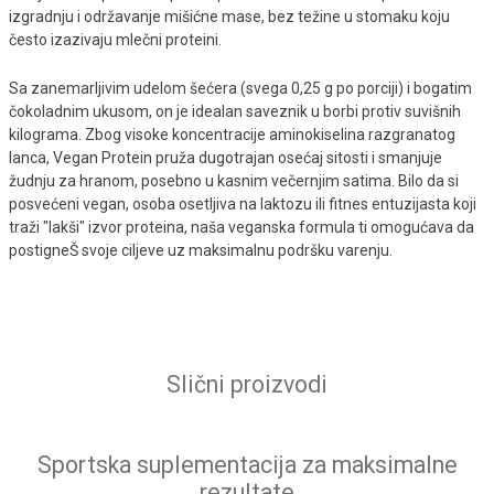
izgradnju i održavanje mišićne mase, bez težine u stomaku koju
često izazivaju mlečni proteini.
Sa zanemarljivim udelom šećera (svega 0,25 g po porciji) i bogatim
čokoladnim ukusom, on je idealan saveznik u borbi protiv suvišnih
kilograma. Zbog visoke koncentracije aminokiselina razgranatog
lanca, Vegan Protein pruža dugotrajan osećaj sitosti i smanjuje
žudnju za hranom, posebno u kasnim večernjim satima. Bilo da si
posvećeni vegan, osoba osetljiva na laktozu ili fitnes entuzijasta koji
traži "lakši" izvor proteina, naša veganska formula ti omogućava da
postigneŠ svoje ciljeve uz maksimalnu podršku varenju.
Slični proizvodi
Sportska suplementacija za maksimalne
rezultate