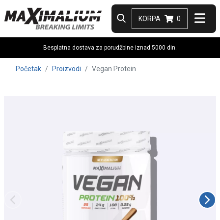
KORPA
0
Besplatna dostava za porudžbine iznad 5000 din.
Početak
Proizvodi
Vegan Protein