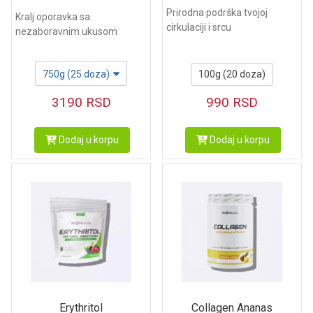
Prirodna podrška tvojoj
Kralj oporavka sa
cirkulaciji i srcu
nezaboravnim ukusom
100g (20 doza)
750g (25 doza)
990
RSD
3190
RSD
Dodaj u korpu
Dodaj u korpu
Erythritol
Collagen Ananas