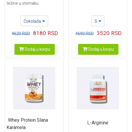
težine u stomaku
Čokolada
S
8180
RSD
3520
RSD
9620
RSD
4690
RSD
Dodaj u korpu
Dodaj u korpu
Whey Protein Slana
L-Arginine
Karamela