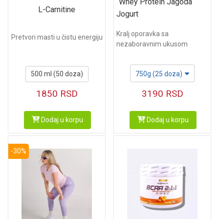
Whey Protein Jagoda
L-Carnitine
Jogurt
Kralj oporavka sa
Pretvori masti u čistu energiju
nezaboravnim ukusom
500 ml (50 doza)
750g (25 doza)
1850
RSD
3190
RSD
Dodaj u korpu
Dodaj u korpu
-30%