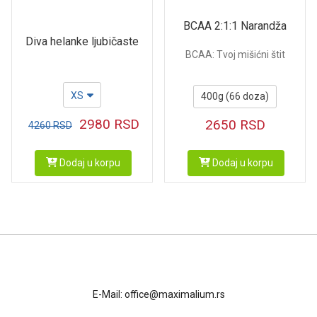
BCAA 2:1:1 Narandža
Diva helanke ljubičaste
BCAA: Tvoj mišićni štit
XS
400g (66 doza)
2980
RSD
2650
RSD
4260
RSD
Dodaj u korpu
Dodaj u korpu
Kontakt
E-Mail:
office@maximalium.rs