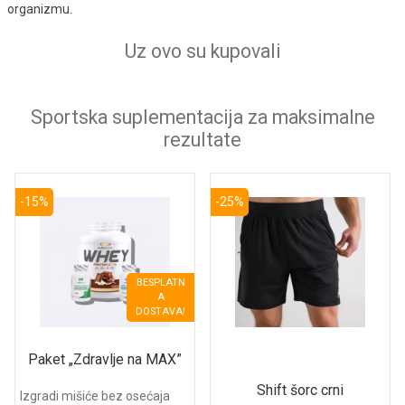
organizmu.
Uz ovo su kupovali
Sportska suplementacija za maksimalne
rezultate
-15%
-25%
BESPLATN
A
DOSTAVA!
Paket „Zdravlje na MAX”
Shift šorc crni
Izgradi mišiće bez osećaja