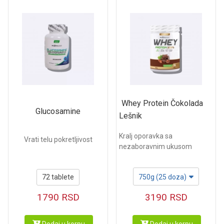
Whey Protein Čokolada
Glucosamine
Lešnik
Kralj oporavka sa
Vrati telu pokretljivost
nezaboravnim ukusom
72 tablete
750g (25 doza)
1790
RSD
3190
RSD
Dodaj u korpu
Dodaj u korpu