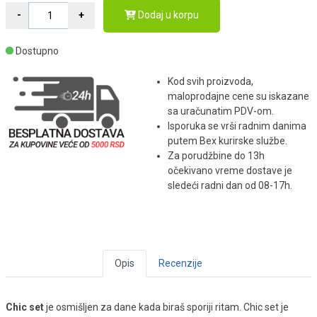
Dodaj u korpu
Dostupno
Kod svih proizvoda,
maloprodajne cene su iskazane
sa uračunatim PDV-om.
Isporuka se vrši radnim danima
putem Bex kurirske službe.
Za porudžbine do 13h
očekivano vreme dostave je
sledeći radni dan od 08-17h.
Opis
Recenzije
Chic set
je osmišljen za dane kada biraš sporiji ritam. Chic set je