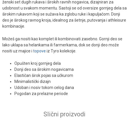
ženski set dugih rukava i širokih ravnih nogavica, dizajniran za
udobnost u svakom momentu. Sastoji se od oversize gornjeg dela sa
širokim rukavom koji se sužava ka zglobu ruke i kapuljačom. Donji
deo je širokog ravnog kroja, idealnog za šetnje, putovanja i athleisure
kombinacije.
Možeš ga nositi kao komplet ili kombinovati zasebno. Gornji deo se
lako uklapa sa helankama ili farmerkama, dok se donji deo može
nositi uz majice i
topove
iz Tyro kolekcije.
Opušten kroj gornjeg dela
Donji deo sa širokim nogavicama
Elastičan širok pojas sa učkurom
Minimalistički dizajn
Udoban i nosiv tokom celog dana
Pogodan za prelazne periode
Slični proizvodi