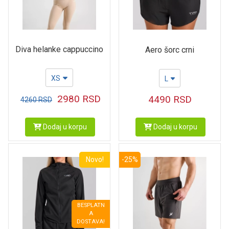
Diva helanke cappuccino
Aero šorc crni
XS
L
2980
RSD
4490
RSD
4260
RSD
Dodaj u korpu
Dodaj u korpu
Novo!
-25%
BESPLATN
A
DOSTAVA!