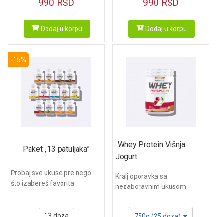
990
RSD
990
RSD
Dodaj u korpu
Dodaj u korpu
-15%
Whey Protein Višnja
Paket „13 patuljaka”
Jogurt
Probaj sve ukuse pre nego
Kralj oporavka sa
što izabereš favorita
nezaboravnim ukusom
13 doza
750g (25 doza)