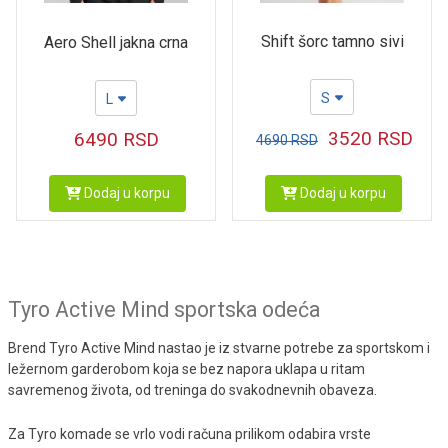
Shift šorc tamno sivi
Aero Shell jakna crna
S
L
3520
RSD
6490
RSD
4690
RSD
Dodaj u korpu
Dodaj u korpu
Tyro Active Mind sportska odeća
Brend Tyro Active Mind nastao je iz stvarne potrebe za sportskom i
ležernom garderobom koja se bez napora uklapa u ritam
savremenog života, od treninga do svakodnevnih obaveza.
Za Tyro komade se vrlo vodi računa prilikom odabira vrste