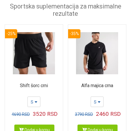
Sportska suplementacija za maksimalne
rezultate
-25%
-35%
Shift šorc crni
Alfa majica crna
S
S
3520
RSD
2460
RSD
4690
RSD
3790
RSD
Dodaj u korpu
Dodaj u korpu