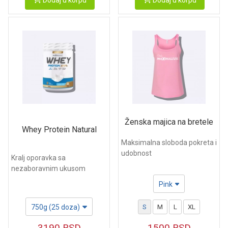
Ženska majica na bretele
Whey Protein Natural
Maksimalna sloboda pokreta i
udobnost
Kralj oporavka sa
nezaboravnim ukusom
Pink
750g (25 doza)
S
M
L
XL
3190
RSD
1500
RSD