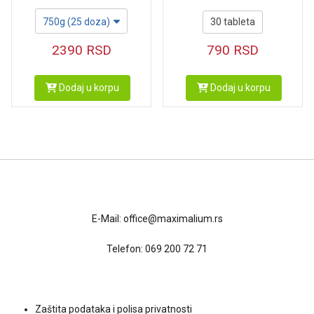
30 tableta
750g (25 doza)
790
RSD
2390
RSD
Dodaj u korpu
Dodaj u korpu
Kontakt
E-Mail:
office@maximalium.rs
Telefon:
069 200 72 71
Uslovi kupovine
Zaštita podataka i polisa privatnosti