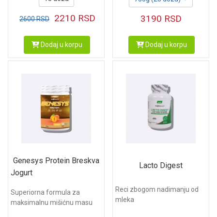
2210
RSD
3190
RSD
2600
RSD
Dodaj u korpu
Dodaj u korpu
Genesys Protein Breskva
Lacto Digest
Jogurt
Reci zbogom nadimanju od
Superiorna formula za
mleka
maksimalnu mišićnu masu