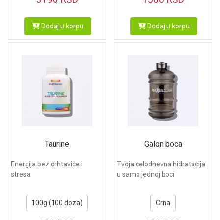
Dodaj u korpu
Dodaj u korpu
Taurine
Galon boca
Energija bez drhtavice i
Tvoja celodnevna hidratacija
stresa
u samo jednoj boci
100g (100 doza)
Crna