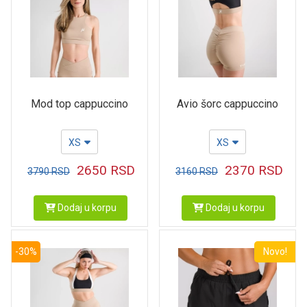
Mod top cappuccino
Avio šorc cappuccino
XS
XS
2650
RSD
2370
RSD
3790
RSD
3160
RSD
Dodaj u korpu
Dodaj u korpu
-30%
Novo!