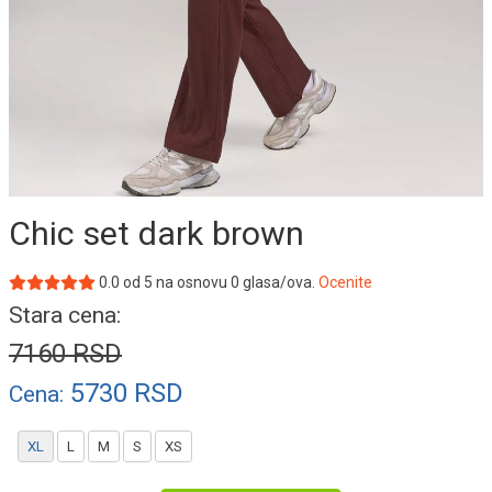
Chic set dark brown
0.0
od
5
na osnovu
0
glasa/ova.
Ocenite
Stara cena:
7160
RSD
5730
RSD
Cena:
XL
L
M
S
XS