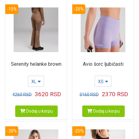
-15%
-25%
Serenity helanke brown
Avio šorc ljubičasti
XL
XS
3620
RSD
2370
RSD
4260
RSD
3160
RSD
Dodaj u korpu
Dodaj u korpu
-30%
-25%