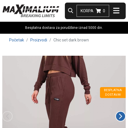
KORPA
0
Besplatna dostava za porudžbine iznad 5000 din.
Početak
Proizvodi
Chic set dark brown
BESPLATNA
DOSTAVA!