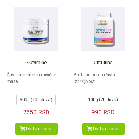
Glutamine
Citrulline
Čuvar imuniteta i mišićne
Brutalan pump i čista
mase
izdržljivost
500g (100 doza)
100g (20 doza)
2650
RSD
990
RSD
Dodaj u korpu
Dodaj u korpu