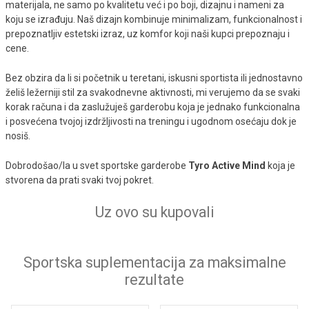
materijala, ne samo po kvalitetu već i po boji, dizajnu i nameni za
koju se izrađuju. Naš dizajn kombinuje minimalizam, funkcionalnost i
prepoznatljiv estetski izraz, uz komfor koji naši kupci prepoznaju i
cene.
Bez obzira da li si početnik u teretani, iskusni sportista ili jednostavno
želiš ležerniji stil za svakodnevne aktivnosti, mi verujemo da se svaki
korak računa i da zaslužuješ garderobu koja je jednako funkcionalna
i posvećena tvojoj izdržljivosti na treningu i ugodnom osećaju dok je
nosiš.
Dobrodošao/la u svet sportske garderobe
Tyro Active Mind
koja je
stvorena da prati svaki tvoj pokret.
Uz ovo su kupovali
Sportska suplementacija za maksimalne
rezultate