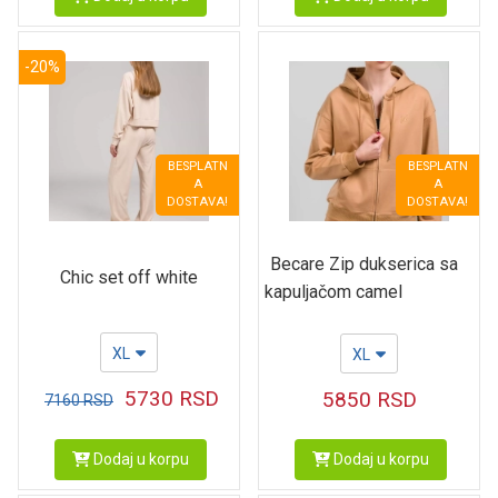
-20%
BESPLATN
BESPLATN
A
A
DOSTAVA!
DOSTAVA!
Becare Zip dukserica sa
Chic set off white
kapuljačom camel
XL
XL
5730
RSD
5850
RSD
7160
RSD
Dodaj u korpu
Dodaj u korpu