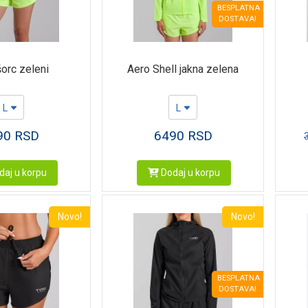
BESPLATNA
DOSTAVA!
orc zeleni
Aero Shell jakna zelena
L
L
90
RSD
6490
RSD
aj u korpu
Dodaj u korpu
Novo!
Novo!
BESPLATNA
DOSTAVA!