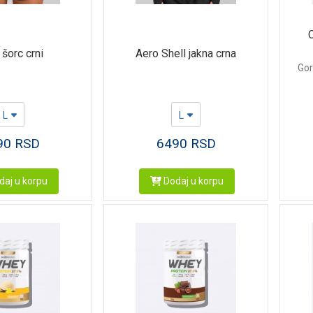
 šorc crni
Aero Shell jakna crna
Gor
L
L
90
RSD
6490
RSD
aj u korpu
Dodaj u korpu