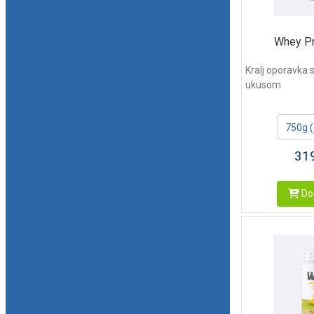
Whey Pr
Kralj oporavka
ukusom
750g 
31
Dod