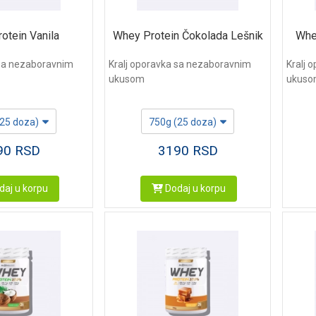
otein Vanila
Whey Protein Čokolada Lešnik
Whe
 sa nezaboravnim
Kralj oporavka sa nezaboravnim
Kralj 
ukusom
ukus
(25 doza)
750g (25 doza)
90
RSD
3190
RSD
aj u korpu
Dodaj u korpu