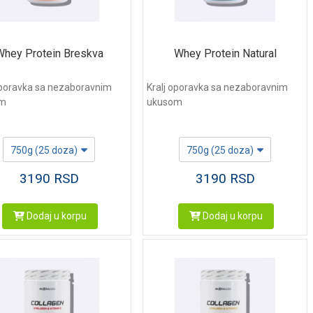
Whey Protein Breskva
Whey Protein Natural
oporavka sa nezaboravnim
Kralj oporavka sa nezaboravnim
om
ukusom
750g (25 doza)
750g (25 doza)
3190
RSD
3190
RSD
Dodaj u korpu
Dodaj u korpu