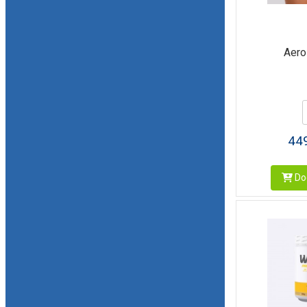
Aero
44
Dod