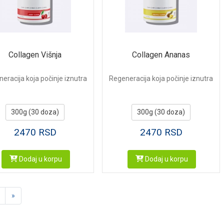
Collagen Višnja
Collagen Ananas
eracija koja počinje iznutra
Regeneracija koja počinje iznutra
300g (30 doza)
300g (30 doza)
2470
RSD
2470
RSD
Dodaj u korpu
Dodaj u korpu
Sledeća
»