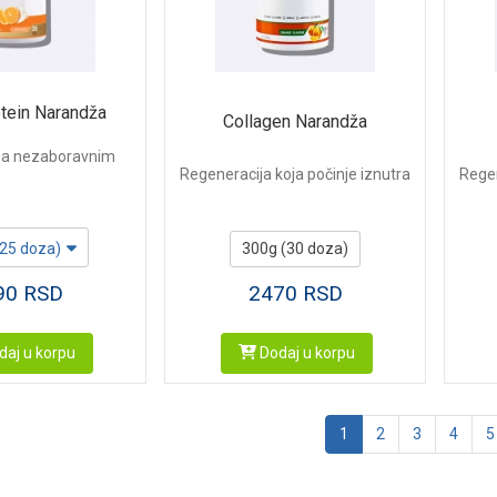
tein Narandža
Collagen Narandža
 sa nezaboravnim
Regeneracija koja počinje iznutra
Regen
(25 doza)
300g (30 doza)
90
RSD
2470
RSD
aj u korpu
Dodaj u korpu
1
2
3
4
5