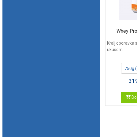
Whey Pro
Kralj oporavka
ukusom
750g 
31
Dod