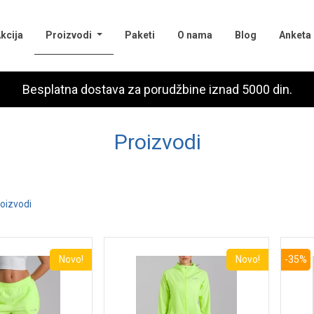
(current)
kcija
Proizvodi
Paketi
O nama
Blog
Anketa
Besplatna dostava za porudžbine iznad 5000 din.
Proizvodi
oizvodi
Novo!
Novo!
-35%