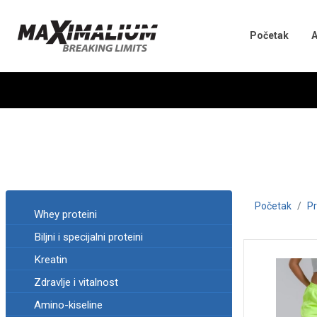
Početak
A
Početak
Pr
Whey proteini
Biljni i specijalni proteini
Kreatin
Zdravlje i vitalnost
Amino-kiseline