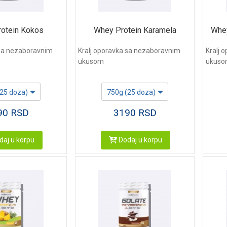
otein Kokos
Whey Protein Karamela
Whey
 sa nezaboravnim
Kralj oporavka sa nezaboravnim
Kralj 
ukusom
ukus
(25 doza)
750g (25 doza)
90
RSD
3190
RSD
aj u korpu
Dodaj u korpu