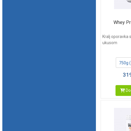
Whey Pr
Kralj oporavka
ukusom
750g 
31
Dod