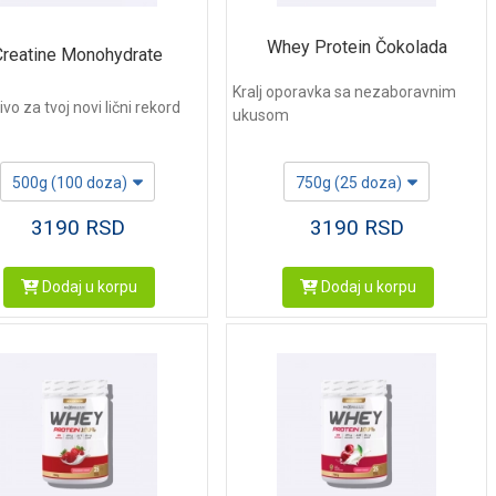
Whey Protein Čokolada
Creatine Monohydrate
Kralj oporavka sa nezaboravnim
ivo za tvoj novi lični rekord
ukusom
500g (100 doza)
750g (25 doza)
3190
RSD
3190
RSD
Dodaj u korpu
Dodaj u korpu