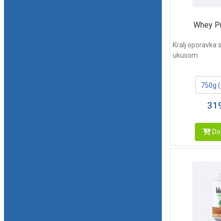
Whey Pr
Kralj oporavka
ukusom
750g 
31
Dod