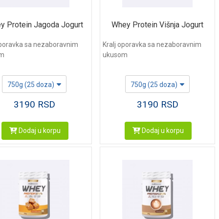
y Protein Jagoda Jogurt
Whey Protein Višnja Jogurt
oporavka sa nezaboravnim
Kralj oporavka sa nezaboravnim
om
ukusom
750g (25 doza)
750g (25 doza)
3190
RSD
3190
RSD
Dodaj u korpu
Dodaj u korpu