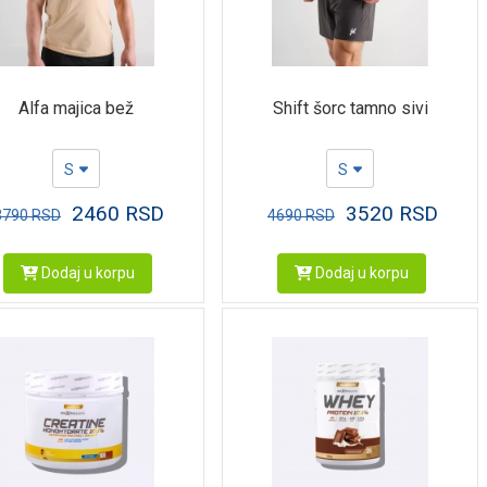
Alfa majica bež
Shift šorc tamno sivi
S
S
2460
RSD
3520
RSD
3790
RSD
4690
RSD
Dodaj u korpu
Dodaj u korpu