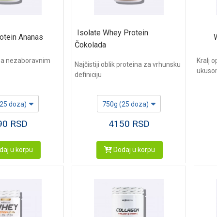
Isolate Whey Protein
otein Ananas
Čokolada
 sa nezaboravnim
Kralj 
Najčistiji oblik proteina za vrhunsku
ukus
definiciju
(25 doza)
750g (25 doza)
90
RSD
4150
RSD
aj u korpu
Dodaj u korpu