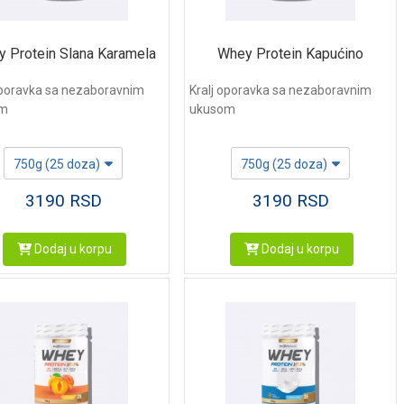
 Protein Slana Karamela
Whey Protein Kapućino
oporavka sa nezaboravnim
Kralj oporavka sa nezaboravnim
om
ukusom
750g (25 doza)
750g (25 doza)
3190
RSD
3190
RSD
Dodaj u korpu
Dodaj u korpu