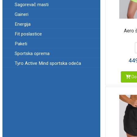
Sagorevač masti
Gaineri
Energija
Aero š
Fit poslastice
Paketi
Sportska oprema
44
Tyro Active Mind sportska odeća
Dod