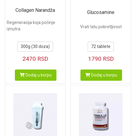
Collagen Narandža
Glucosamine
Regeneracija koja počinje
Vrati telu pokretljivost
iznutra
300g (30 doza)
72 tablete
2470
RSD
1790
RSD
Dodaj u korpu
Dodaj u korpu