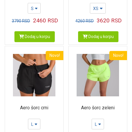
S
XS
2460
RSD
3620
RSD
3790
RSD
4260
RSD
Dodaj u korpu
Dodaj u korpu
Novo!
Novo!
Aero šorc crni
Aero šorc zeleni
L
L