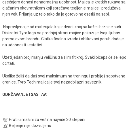
osećajem donosi nenadmašnu udobnost. Majica je kratkih rukava sa
ojačanim okovratnikom koji sprečava tegljenje majice i produžava
njen vek. Prijanja uz telo tako da je gotovo ne osetiš na sebi.
Napravljena je od materijala koji odvodi znoj sa kože i brzo se suši.
Diskretni Tyro logo na prednjoj strani majice pokazuje tvoju ljubav
prema ovom brendu. Glatka finalna izrada i oblikovani porub dodaje
na udobnosti i estetici.
Uzeti jedan broj manju veličinu za slim fit kroj. Svaki biceps će se lepo
ocrtati.
Ukoliko želiš da daš svoj maksimum na treningu i probiješ sopstvene
granice, Tyro Tech majica je tvoj nezaobilazni saveznik.
ODRŽAVANJE I SASTAV:
Prati u mašini za veš na najviše 30 stepeni
Beljenje nije dozvoljeno