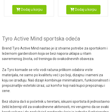
Dodaj u korpu
Dodaj u korpu
Tyro Active Mind sportska odeća
Brend Tyro Active Mind nastao je iz stvarne potrebe za sportskom i
ležernom garderobom koja se bez napora uklapa u ritam
savremenog života, od treninga do svakodnevnih obaveza.
Za Tyro komade se vrlo vodi računa prilikom odabira vrste
materijala, ne samo po kvalitetu već i po boji, dizajnu i nameni za
koju se izrađuju. Naš dizajn kombinuje minimalizam, funkcionalnost i
prepoznatljiv estetski izraz, uz komfor koji naši kupci prepoznaju i
cene.
Bez obzira da li si početnik u teretani, iskusni sportista ili jednostavno
želiš ležerniji stil za svakodnevne aktivnosti, mi verujemo da se svaki