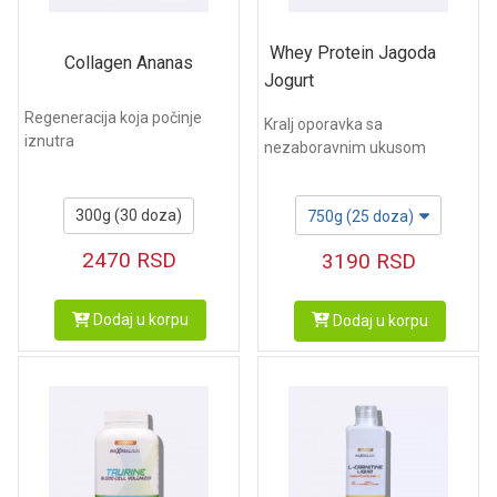
Whey Protein Jagoda
Collagen Ananas
Jogurt
Regeneracija koja počinje
Kralj oporavka sa
iznutra
nezaboravnim ukusom
300g (30 doza)
750g (25 doza)
2470
RSD
3190
RSD
Dodaj u korpu
Dodaj u korpu