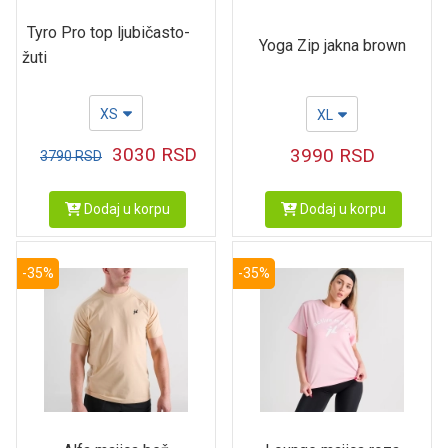
Tyro Pro top ljubičasto-
Yoga Zip jakna brown
žuti
XS
XL
3030
RSD
3990
RSD
3790
RSD
Dodaj u korpu
Dodaj u korpu
-35%
-35%