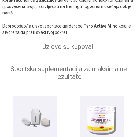
korak računa i da zaslužuješ garderobu koja je jednako funkcionalna
i posvećena tvojoj izdržljivosti na treningu i ugodnom osećaju dok je
nosiš.
Dobrodošao/la u svet sportske garderobe
Tyro Active Mind
koja je
stvorena da prati svaki tvoj pokret.
Uz ovo su kupovali
Sportska suplementacija za maksimalne
rezultate