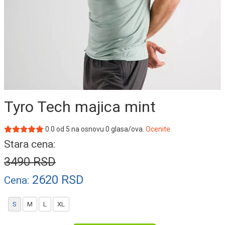
Tyro Tech majica mint
0.0
od
5
na osnovu
0
glasa/ova.
Ocenite
Stara cena:
3490
RSD
2620
RSD
Cena:
S
M
L
XL