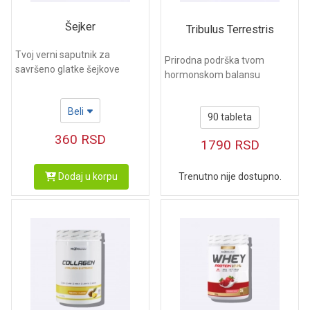
Šejker
Tribulus Terrestris
Tvoj verni saputnik za
Prirodna podrška tvom
savršeno glatke šejkove
hormonskom balansu
Beli
90 tableta
360
RSD
1790
RSD
Dodaj u korpu
Trenutno nije dostupno.