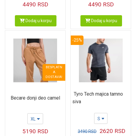
4490
RSD
4490
RSD
Dodaj u korpu
Dodaj u korpu
-25%
BESPLATN
A
DOSTAVA!
Tyro Tech majica tamno
Becare donji deo camel
siva
S
XL
2620
RSD
5190
RSD
3490
RSD