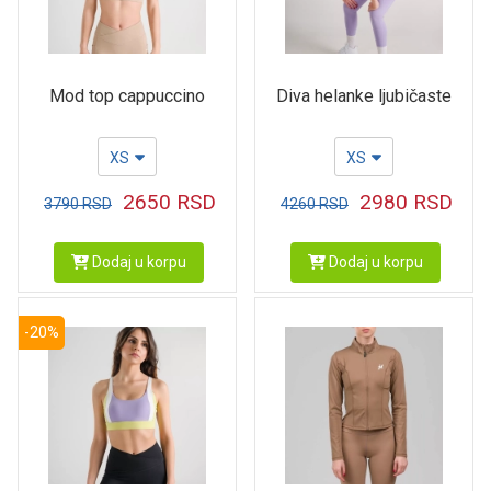
Mod top cappuccino
Diva helanke ljubičaste
XS
XS
2650
RSD
2980
RSD
3790
RSD
4260
RSD
Dodaj u korpu
Dodaj u korpu
-20%