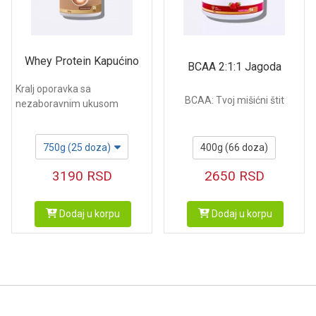
Whey Protein Kapućino
BCAA 2:1:1 Jagoda
Kralj oporavka sa
BCAA: Tvoj mišićni štit
nezaboravnim ukusom
750g (25 doza)
400g (66 doza)
3190
RSD
2650
RSD
Dodaj u korpu
Dodaj u korpu