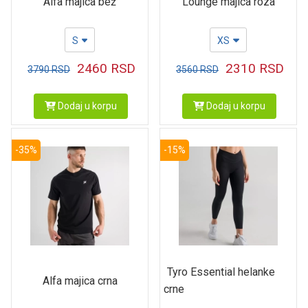
Alfa majica bež
Lounge majica roza
S
XS
2460
RSD
2310
RSD
3790
RSD
3560
RSD
Dodaj u korpu
Dodaj u korpu
-35%
-15%
Tyro Essential helanke
Alfa majica crna
crne