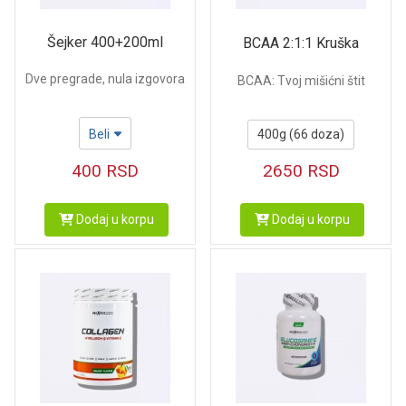
Šejker 400+200ml
BCAA 2:1:1 Kruška
Dve pregrade, nula izgovora
BCAA: Tvoj mišićni štit
Beli
400g (66 doza)
400
RSD
2650
RSD
Dodaj u korpu
Dodaj u korpu