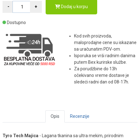
Dodaj u korpu
Dostupno
Kod svih proizvoda,
maloprodajne cene su iskazane
sa uračunatim PDV-om.
Isporuka se vrši radnim danima
putem Bex kurirske službe.
Za porudžbine do 13h
očekivano vreme dostave je
sledeći radni dan od 08-17h.
Opis
Recenzije
Tyro Tech Majica
- Lagana tkanina sa ultra mekim, prirodnim