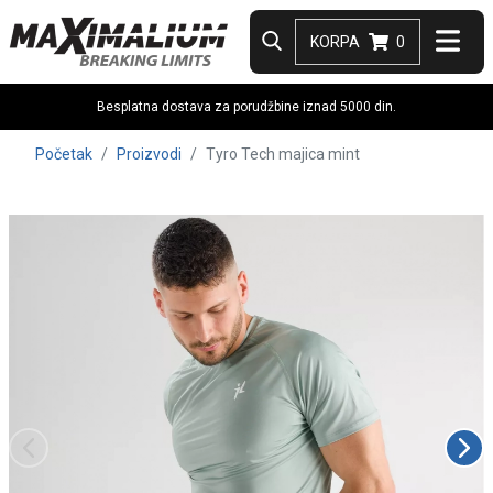
KORPA
0
Besplatna dostava za porudžbine iznad 5000 din.
Početak
Proizvodi
Tyro Tech majica mint