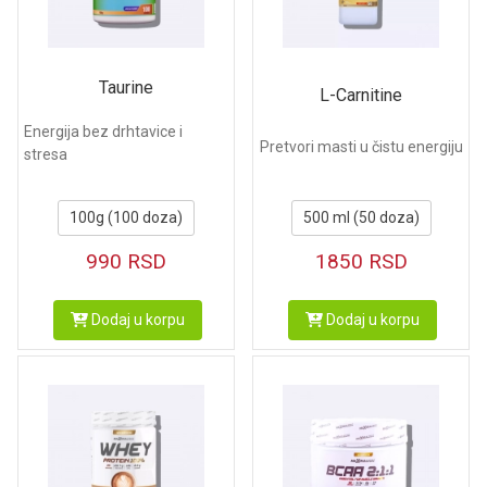
Taurine
L-Carnitine
Energija bez drhtavice i
Pretvori masti u čistu energiju
stresa
100g (100 doza)
500 ml (50 doza)
990
RSD
1850
RSD
Dodaj u korpu
Dodaj u korpu