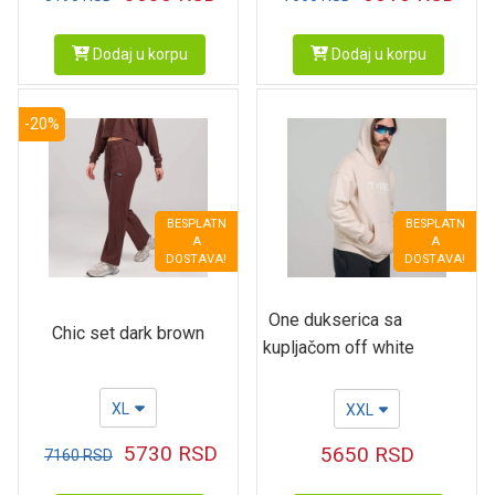
Dodaj u korpu
Dodaj u korpu
-20%
BESPLATN
BESPLATN
A
A
DOSTAVA!
DOSTAVA!
One dukserica sa
Chic set dark brown
kupljačom off white
XL
XXL
5730
RSD
5650
RSD
7160
RSD