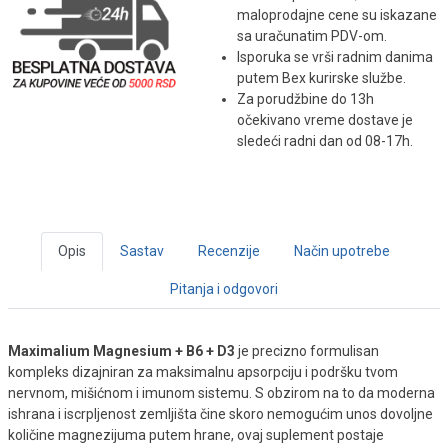
maloprodajne cene su iskazane
sa uračunatim PDV-om.
Isporuka se vrši radnim danima
putem Bex kurirske službe.
Za porudžbine do 13h
očekivano vreme dostave je
sledeći radni dan od 08-17h.
Opis
Sastav
Recenzije
Način upotrebe
Pitanja i odgovori
Maximalium Magnesium + B6 + D3
je precizno formulisan
kompleks dizajniran za maksimalnu apsorpciju i podršku tvom
nervnom, mišićnom i imunom sistemu. S obzirom na to da moderna
ishrana i iscrpljenost zemljišta čine skoro nemogućim unos dovoljne
količine magnezijuma putem hrane, ovaj suplement postaje