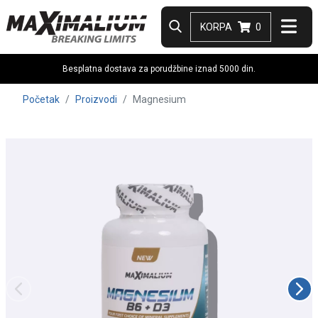
KORPA
0
Besplatna dostava za porudžbine iznad 5000 din.
Početak
Proizvodi
Magnesium