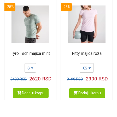
-25%
-25%
Tyro Tech majica mint
Fitty majica roza
S
XS
2620
RSD
2390
RSD
3490
RSD
3190
RSD
Dodaj u korpu
Dodaj u korpu