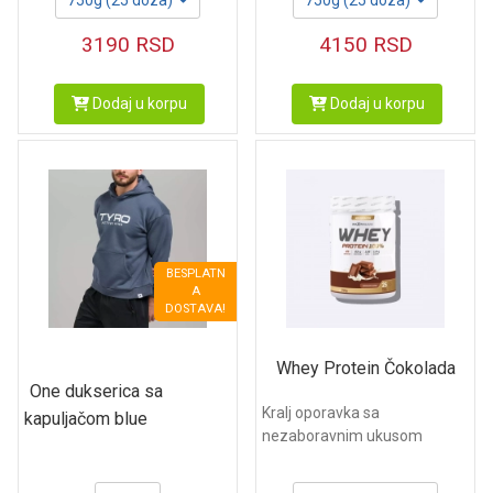
750g (25 doza)
750g (25 doza)
3190
RSD
4150
RSD
Dodaj u korpu
Dodaj u korpu
BESPLATN
A
DOSTAVA!
Whey Protein Čokolada
One dukserica sa
Kralj oporavka sa
kapuljačom blue
nezaboravnim ukusom