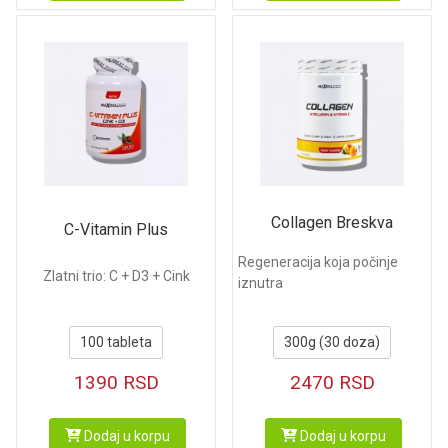
Collagen Breskva
C-Vitamin Plus
Regeneracija koja počinje
Zlatni trio: C + D3 + Cink
iznutra
100 tableta
300g (30 doza)
1390
RSD
2470
RSD
Dodaj u korpu
Dodaj u korpu