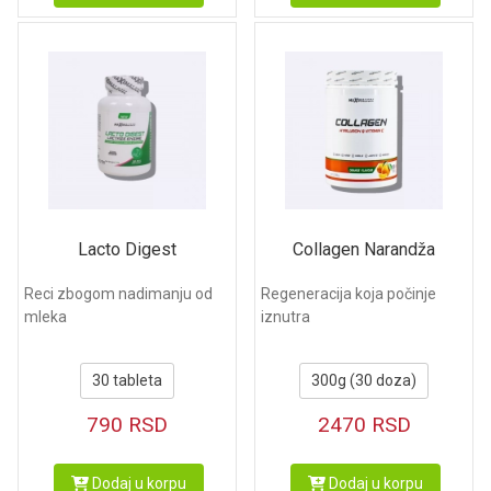
Lacto Digest
Collagen Narandža
Reci zbogom nadimanju od
Regeneracija koja počinje
mleka
iznutra
30 tableta
300g (30 doza)
790
RSD
2470
RSD
Dodaj u korpu
Dodaj u korpu