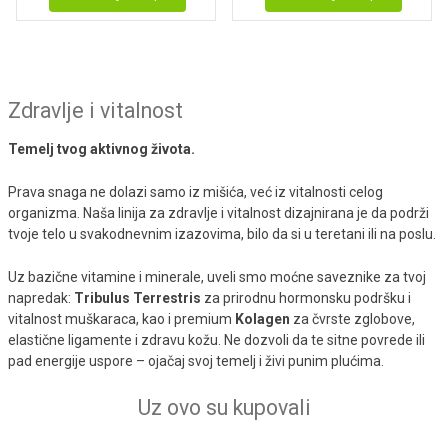
Zdravlje i vitalnost
Temelj tvog aktivnog života.
Prava snaga ne dolazi samo iz mišića, već iz vitalnosti celog
organizma. Naša linija za zdravlje i vitalnost dizajnirana je da podrži
tvoje telo u svakodnevnim izazovima, bilo da si u teretani ili na poslu.
Uz bazične vitamine i minerale, uveli smo moćne saveznike za tvoj
napredak:
Tribulus Terrestris
za prirodnu hormonsku podršku i
vitalnost muškaraca, kao i premium
Kolagen
za čvrste zglobove,
elastične ligamente i zdravu kožu. Ne dozvoli da te sitne povrede ili
pad energije uspore – ojačaj svoj temelj i živi punim plućima.
Uz ovo su kupovali