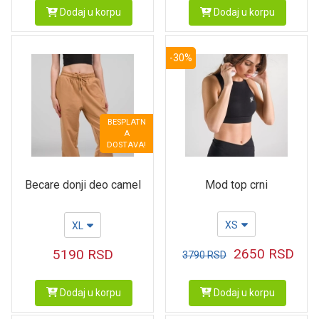
Dodaj u korpu
Dodaj u korpu
-30%
BESPLATN
A
DOSTAVA!
Mod top crni
Becare donji deo camel
XS
XL
2650
RSD
5190
RSD
3790
RSD
Dodaj u korpu
Dodaj u korpu