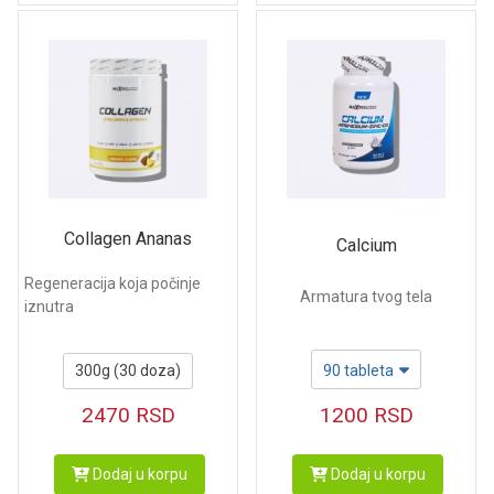
Collagen Ananas
Calcium
Regeneracija koja počinje
Armatura tvog tela
iznutra
300g (30 doza)
90 tableta
2470
RSD
1200
RSD
Dodaj u korpu
Dodaj u korpu