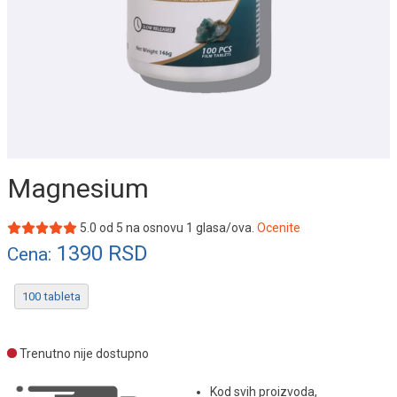
Magnesium
5.0
od
5
na osnovu
1
glasa/ova.
Ocenite
1390
RSD
Cena:
100 tableta
Trenutno nije dostupno
Kod svih proizvoda,