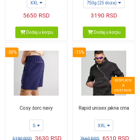
750g (25 doza)
XXL
3190
RSD
5650
RSD
Dodaj u korpu
Dodaj u korpu
-30%
-15%
BESPLATN
A
DOSTAVA!
Cosy šorc navy
Rapid unisex jakna crna
S
XXL
3630
RSD
6510
RSD
5190
RSD
7660
RSD