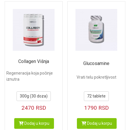
Collagen Višnja
Glucosamine
Regeneracija koja počinje
Vrati telu pokretljivost
iznutra
300g (30 doza)
72 tablete
2470
RSD
1790
RSD
Dodaj u korpu
Dodaj u korpu