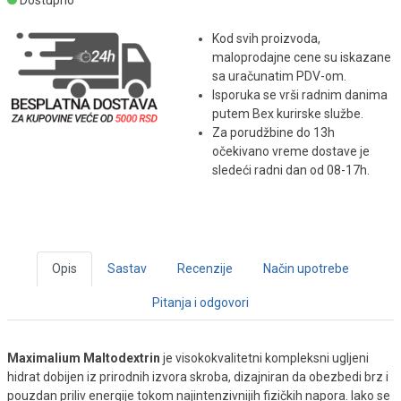
Dostupno
Kod svih proizvoda,
maloprodajne cene su iskazane
sa uračunatim PDV-om.
Isporuka se vrši radnim danima
putem Bex kurirske službe.
Za porudžbine do 13h
očekivano vreme dostave je
sledeći radni dan od 08-17h.
Opis
Sastav
Recenzije
Način upotrebe
Pitanja i odgovori
Maximalium Maltodextrin
je visokokvalitetni kompleksni ugljeni
hidrat dobijen iz prirodnih izvora skroba, dizajniran da obezbedi brz i
pouzdan priliv energije tokom najintenzivnijih fizičkih napora. Iako se