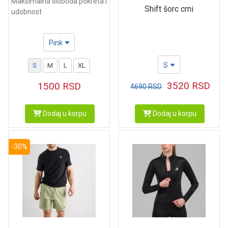
Maksimalna sloboda pokreta i
Shift šorc crni
udobnost
Pink
S
S
M
L
XL
3520
RSD
1500
RSD
4690
RSD
Dodaj u korpu
Dodaj u korpu
-30%