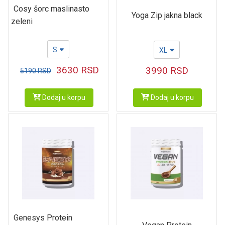
Cosy šorc maslinasto
Yoga Zip jakna black
zeleni
S
XL
3630
RSD
3990
RSD
5190
RSD
Dodaj u korpu
Dodaj u korpu
Genesys Protein