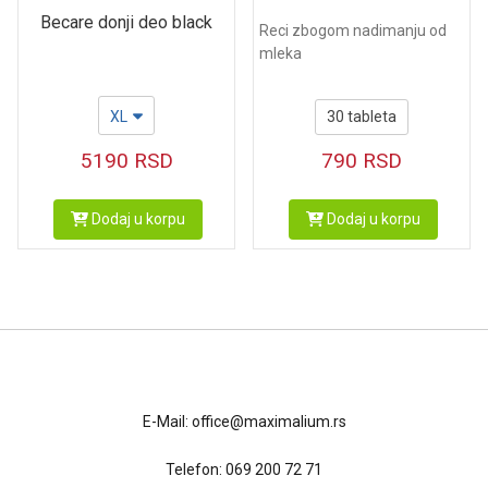
Becare donji deo black
Reci zbogom nadimanju od
mleka
30 tableta
XL
790
RSD
5190
RSD
Dodaj u korpu
Dodaj u korpu
Kontakt
E-Mail:
office@maximalium.rs
Telefon:
069 200 72 71