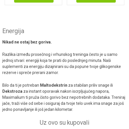
Energija
Nikad ne ostaj bez goriva.
Razlika između prosečnog i vrhunskog treninga često je u samo
jednoj stvari: energiji koja te prati do poslednjeg minuta. Naši
suplementi za energiju dizajnirani su da popune tvoje glikogenske
rezerve i spreče prerani zamor.
Bilo da ti je potreban
Maltodekstrin
za stabilan priliv snage ili
Dekstroza
za instant oporavak nakon iscrpljujućeg napora,
Maximalium ti pruža čisto gorivo bez nepotrebnih dodataka. Treniraj
jače, traži više od sebe i osiguraj da tvoje telo uvek ima snage za još
jedno ponavljanje ili još jedan kilometar.
Uz ovo su kupovali