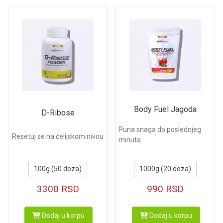
Body Fuel Jagoda
D-Ribose
Puna snaga do poslednjeg
Resetuj se na ćelijskom nivou
minuta
100g (50 doza)
1000g (20 doza)
3300
RSD
990
RSD
Dodaj u korpu
Dodaj u korpu