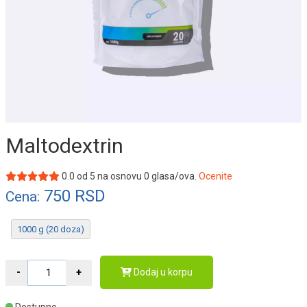
Maltodextrin
0.0
od
5
na osnovu
0
glasa/ova.
Ocenite
750
RSD
Cena:
1000 g (20 doza)
Dodaj u korpu