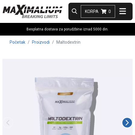
KORPA
0
Besplatna dostava za porudžbine iznad 5000 din.
Početak
Proizvodi
Maltodextrin