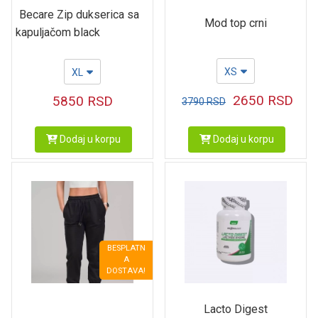
Becare Zip dukserica sa
Mod top crni
kapuljačom black
XS
XL
2650
RSD
5850
RSD
3790
RSD
Dodaj u korpu
Dodaj u korpu
BESPLATN
A
DOSTAVA!
Lacto Digest