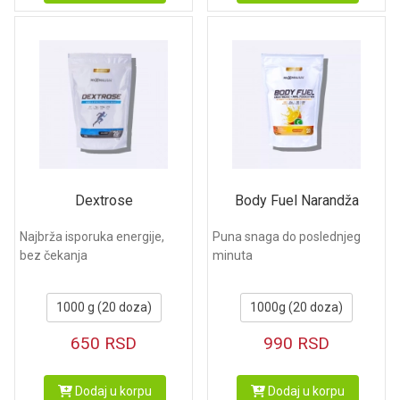
Dextrose
Body Fuel Narandža
Najbrža isporuka energije,
Puna snaga do poslednjeg
bez čekanja
minuta
1000 g (20 doza)
1000g (20 doza)
650
RSD
990
RSD
Dodaj u korpu
Dodaj u korpu