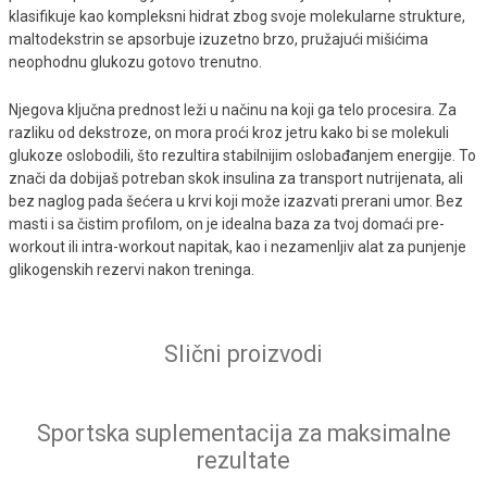
klasifikuje kao kompleksni hidrat zbog svoje molekularne strukture,
maltodekstrin se apsorbuje izuzetno brzo, pružajući mišićima
neophodnu glukozu gotovo trenutno.
Njegova ključna prednost leži u načinu na koji ga telo procesira. Za
razliku od dekstroze, on mora proći kroz jetru kako bi se molekuli
glukoze oslobodili, što rezultira stabilnijim oslobađanjem energije. To
znači da dobijaš potreban skok insulina za transport nutrijenata, ali
bez naglog pada šećera u krvi koji može izazvati prerani umor. Bez
masti i sa čistim profilom, on je idealna baza za tvoj domaći pre-
workout ili intra-workout napitak, kao i nezamenljiv alat za punjenje
glikogenskih rezervi nakon treninga.
Slični proizvodi
Sportska suplementacija za maksimalne
rezultate