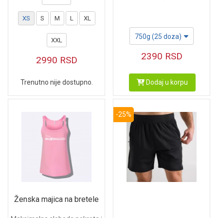
XS
S
M
L
XL
750g (25 doza)
XXL
2390
RSD
2990
RSD
Trenutno nije dostupno.
Dodaj u korpu
-25%
Ženska majica na bretele