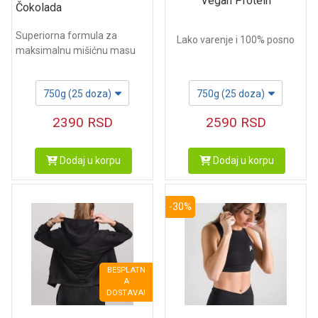
Vegan Protein
Čokolada
Superiorna formula za
Lako varenje i 100% posno
maksimalnu mišićnu masu
750g (25 doza)
750g (25 doza)
2590
RSD
2390
RSD
Dodaj u korpu
Dodaj u korpu
-30%
BESPLATN
A
DOSTAVA!