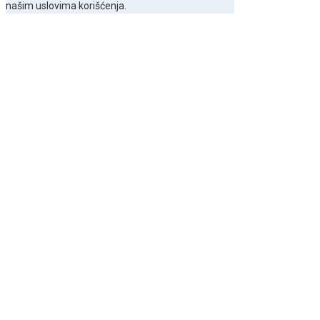
našim uslovima korišćenja.
S