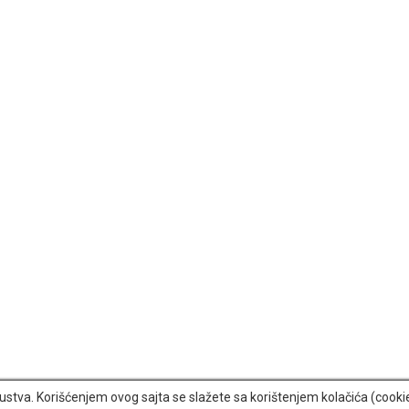
iskustva. Korišćenjem ovog sajta se slažete sa korištenjem kolačića (cook