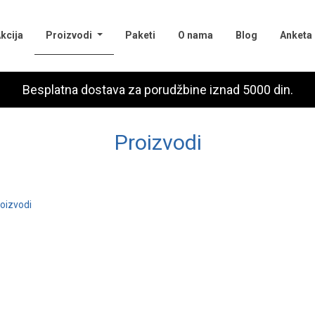
(current)
kcija
Proizvodi
Paketi
O nama
Blog
Anketa
Besplatna dostava za porudžbine iznad 5000 din.
Proizvodi
oizvodi