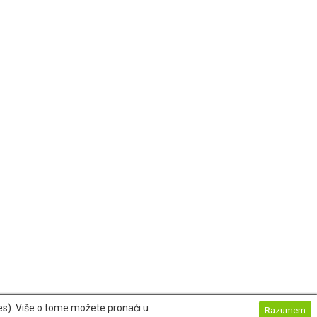
ies). Više o tome možete pronaći u
Razumem