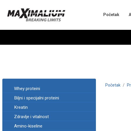
Početak
A
Početak
Pr
Whey proteini
Biljni i specijalni proteini
Kreatin
Zdravlje i vitalnost
Amino-kiseline