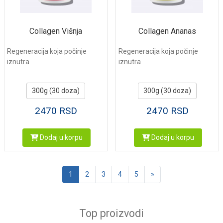
Collagen Višnja
Collagen Ananas
Regeneracija koja počinje
Regeneracija koja počinje
iznutra
iznutra
300g (30 doza)
300g (30 doza)
2470
RSD
2470
RSD
Dodaj u korpu
Dodaj u korpu
Sledeća
1
2
3
4
5
»
Top proizvodi