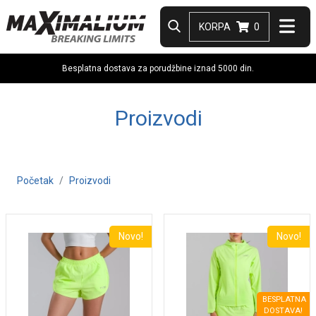
KORPA
0
Besplatna dostava za porudžbine iznad 5000 din.
Proizvodi
Početak
Proizvodi
Novo!
Novo!
BESPLATNA
DOSTAVA!