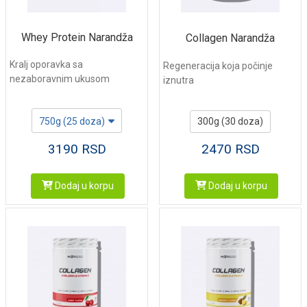
Whey Protein Narandža
Collagen Narandža
Kralj oporavka sa
Regeneracija koja počinje
nezaboravnim ukusom
iznutra
750g (25 doza)
300g (30 doza)
3190
RSD
2470
RSD
Dodaj u korpu
Dodaj u korpu