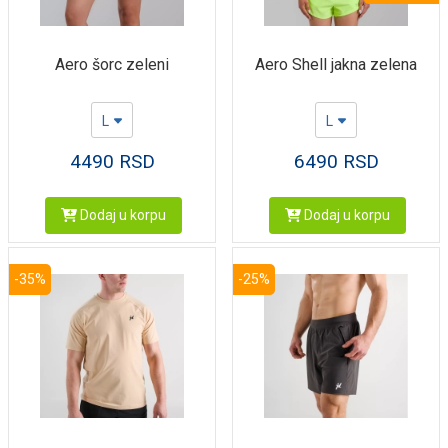
Aero šorc zeleni
Aero Shell jakna zelena
L
L
4490
RSD
6490
RSD
Dodaj u korpu
Dodaj u korpu
-35%
-25%