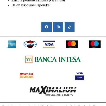
Zaštita podataka i polisa privatnosti
Uslovi kupovine i isporuke
Društvene mreže