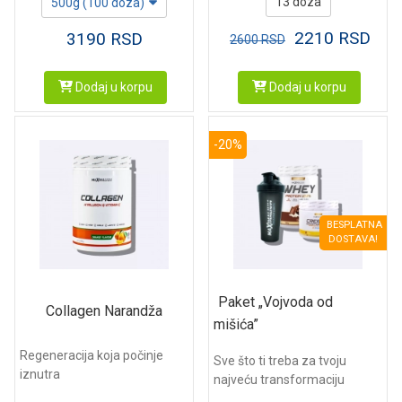
13 doza
500g (100 doza)
2210
RSD
3190
RSD
2600
RSD
Dodaj u korpu
Dodaj u korpu
-20%
BESPLATNA
DOSTAVA!
Paket „Vojvoda od
Collagen Narandža
mišića”
Regeneracija koja počinje
Sve što ti treba za tvoju
iznutra
najveću transformaciju