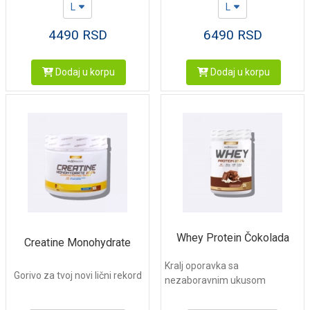
L
L
4490
RSD
6490
RSD
Dodaj u korpu
Dodaj u korpu
Whey Protein Čokolada
Creatine Monohydrate
Kralj oporavka sa
Gorivo za tvoj novi lični rekord
nezaboravnim ukusom