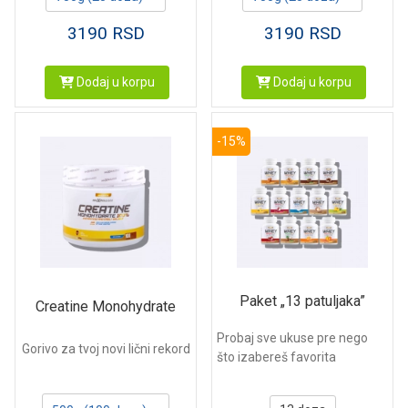
3190
RSD
3190
RSD
Dodaj u korpu
Dodaj u korpu
-15%
Paket „13 patuljaka”
Creatine Monohydrate
Probaj sve ukuse pre nego
Gorivo za tvoj novi lični rekord
što izabereš favorita