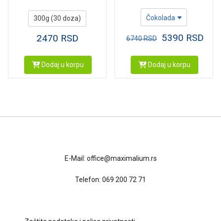
Čokolada
300g (30 doza)
5390
RSD
2470
RSD
6740
RSD
Dodaj u korpu
Dodaj u korpu
Kontakt
E-Mail:
office@maximalium.rs
Telefon:
069 200 72 71
Uslovi kupovine