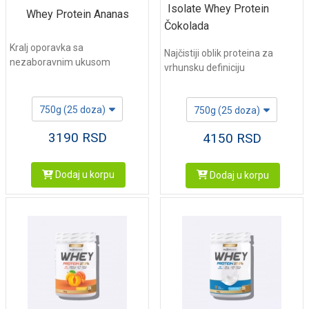
Isolate Whey Protein
Whey Protein Ananas
Čokolada
Kralj oporavka sa
Najčistiji oblik proteina za
nezaboravnim ukusom
vrhunsku definiciju
750g (25 doza)
750g (25 doza)
3190
RSD
4150
RSD
Dodaj u korpu
Dodaj u korpu