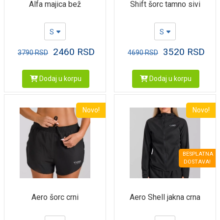
Alfa majica bež
Shift šorc tamno sivi
S
S
2460
RSD
3520
RSD
3790
RSD
4690
RSD
Dodaj u korpu
Dodaj u korpu
Novo!
Novo!
BESPLATNA
DOSTAVA!
Aero šorc crni
Aero Shell jakna crna