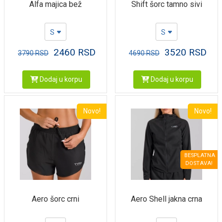
Alfa majica bež
Shift šorc tamno sivi
S
S
2460
RSD
3520
RSD
3790
RSD
4690
RSD
Dodaj u korpu
Dodaj u korpu
Novo!
Novo!
BESPLATNA
DOSTAVA!
Aero šorc crni
Aero Shell jakna crna