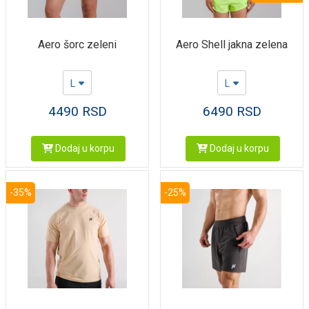
Aero šorc zeleni
Aero Shell jakna zelena
L
L
4490
RSD
6490
RSD
Dodaj u korpu
Dodaj u korpu
-35%
-25%