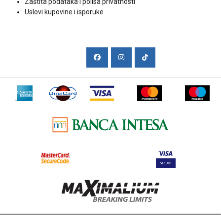
Zaštita podataka i polisa privatnosti
Uslovi kupovine i isporuke
Društvene mreže