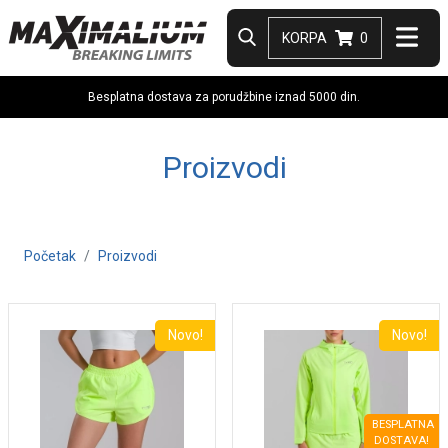
KORPA
0
Besplatna dostava za porudžbine iznad 5000 din.
Proizvodi
Početak
Proizvodi
Novo!
Novo!
BESPLATNA
DOSTAVA!