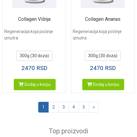
Collagen Višnja
Collagen Ananas
Regeneracija koja počinje
Regeneracija koja počinje
iznutra
iznutra
300g (30 doza)
300g (30 doza)
2470
RSD
2470
RSD
Dodaj u korpu
Dodaj u korpu
Sledeća
1
2
3
4
5
»
Top proizvodi