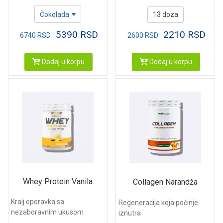
13 doza
Čokolada
2210
RSD
5390
RSD
2600
RSD
6740
RSD
Dodaj u korpu
Dodaj u korpu
Whey Protein Vanila
Collagen Narandža
Kralj oporavka sa
Regeneracija koja počinje
nezaboravnim ukusom
iznutra