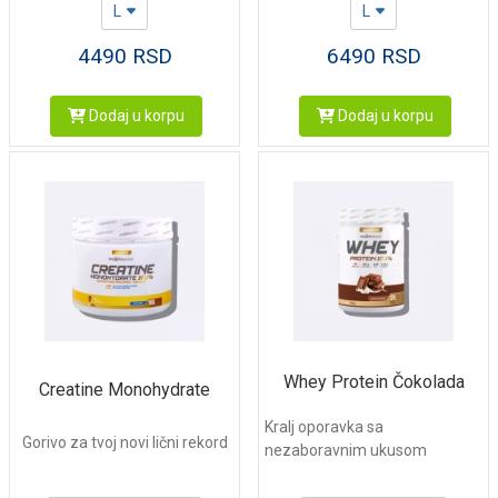
L
L
4490
RSD
6490
RSD
Dodaj u korpu
Dodaj u korpu
Whey Protein Čokolada
Creatine Monohydrate
Kralj oporavka sa
Gorivo za tvoj novi lični rekord
nezaboravnim ukusom