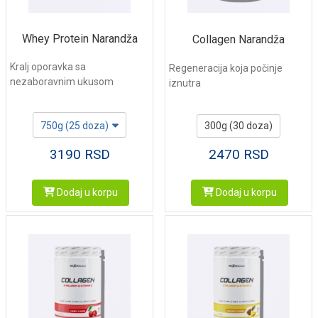
Whey Protein Narandža
Collagen Narandža
Kralj oporavka sa
Regeneracija koja počinje
nezaboravnim ukusom
iznutra
750g (25 doza)
300g (30 doza)
3190
RSD
2470
RSD
Dodaj u korpu
Dodaj u korpu