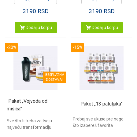
3190
RSD
3190
RSD
Dodaj u korpu
Dodaj u korpu
-20%
-15%
BESPLATNA
DOSTAVA!
Paket „Vojvoda od
Paket „13 patuljaka”
mišića”
Probaj sve ukuse pre nego
Sve što ti treba za tvoju
što izabereš favorita
najveću transformaciju