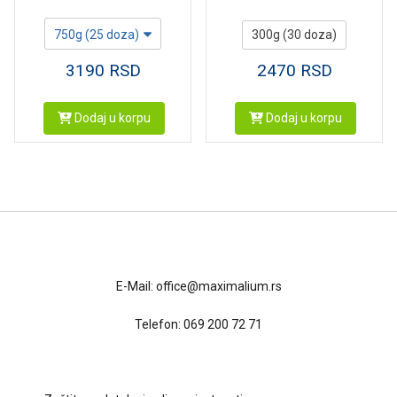
750g (25 doza)
300g (30 doza)
3190
RSD
2470
RSD
Dodaj u korpu
Dodaj u korpu
Kontakt
E-Mail:
office@maximalium.rs
Telefon:
069 200 72 71
Uslovi kupovine