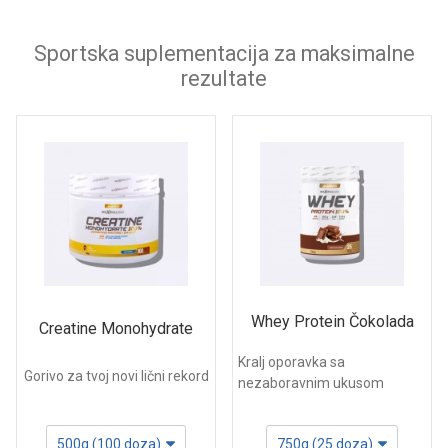
Sportska suplementacija za maksimalne
rezultate
Whey Protein Čokolada
Creatine Monohydrate
Kralj oporavka sa
Gorivo za tvoj novi lični rekord
nezaboravnim ukusom
500g (100 doza)
750g (25 doza)