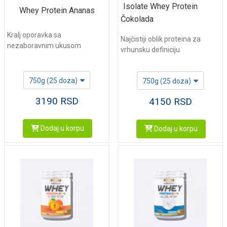
Isolate Whey Protein
Whey Protein Ananas
Čokolada
Kralj oporavka sa
Najčistiji oblik proteina za
nezaboravnim ukusom
vrhunsku definiciju
750g (25 doza)
750g (25 doza)
3190
RSD
4150
RSD
Dodaj u korpu
Dodaj u korpu