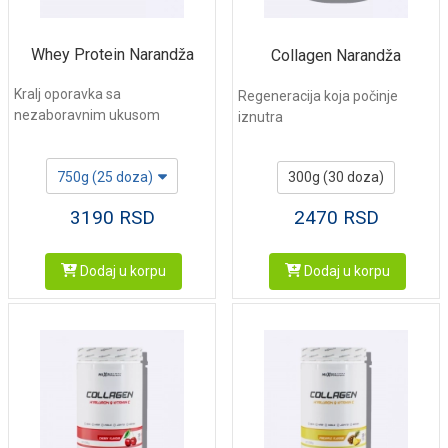
Whey Protein Narandža
Collagen Narandža
Kralj oporavka sa
Regeneracija koja počinje
nezaboravnim ukusom
iznutra
750g (25 doza)
300g (30 doza)
3190
RSD
2470
RSD
Dodaj u korpu
Dodaj u korpu