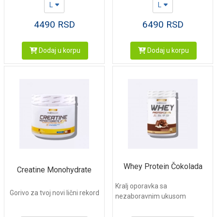
L
L
4490
RSD
6490
RSD
Dodaj u korpu
Dodaj u korpu
Whey Protein Čokolada
Creatine Monohydrate
Kralj oporavka sa
Gorivo za tvoj novi lični rekord
nezaboravnim ukusom