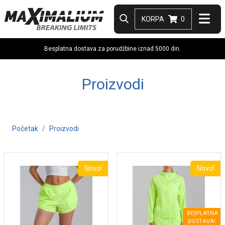
KORPA
0
Besplatna dostava za porudžbine iznad 5000 din.
Proizvodi
Početak
Proizvodi
Novo!
Novo!
BESPLATNA
DOSTAVA!