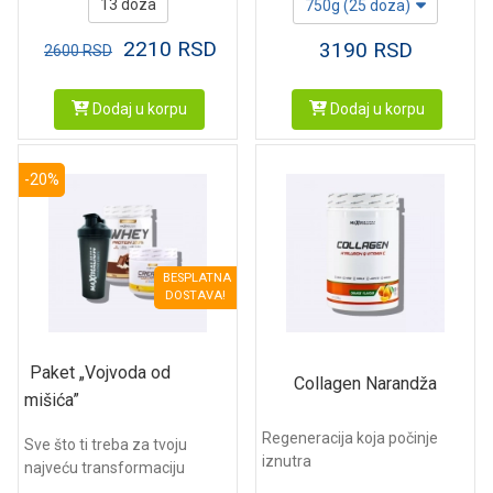
13 doza
750g (25 doza)
2210
RSD
3190
RSD
2600
RSD
Dodaj u korpu
Dodaj u korpu
-20%
BESPLATNA
DOSTAVA!
Paket „Vojvoda od
Collagen Narandža
mišića”
Regeneracija koja počinje
Sve što ti treba za tvoju
iznutra
najveću transformaciju