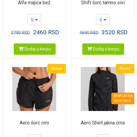
Alfa majica bež
Shift šorc tamno sivi
S
S
2460
RSD
3520
RSD
3790
RSD
4690
RSD
Dodaj u korpu
Dodaj u korpu
Novo!
Novo!
BESPLATNA
DOSTAVA!
Aero šorc crni
Aero Shell jakna crna