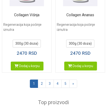
Collagen Višnja
Collagen Ananas
Regeneracija koja počinje
Regeneracija koja počinje
iznutra
iznutra
300g (30 doza)
300g (30 doza)
2470
RSD
2470
RSD
Dodaj u korpu
Dodaj u korpu
Sledeća
1
2
3
4
5
»
Top proizvodi