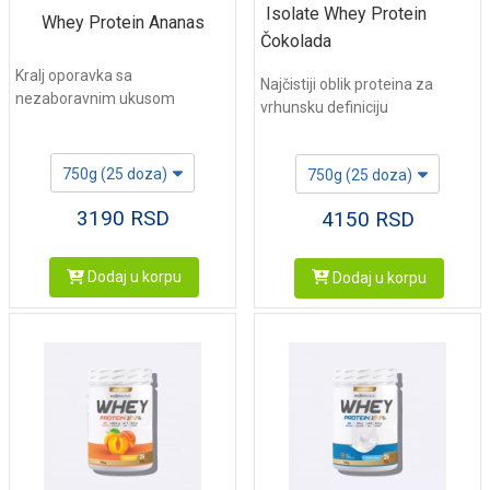
Isolate Whey Protein
Whey Protein Ananas
Čokolada
Kralj oporavka sa
Najčistiji oblik proteina za
nezaboravnim ukusom
vrhunsku definiciju
750g (25 doza)
750g (25 doza)
3190
RSD
4150
RSD
Dodaj u korpu
Dodaj u korpu