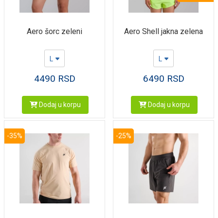
Aero šorc zeleni
Aero Shell jakna zelena
L
L
4490
RSD
6490
RSD
Dodaj u korpu
Dodaj u korpu
-35%
-25%