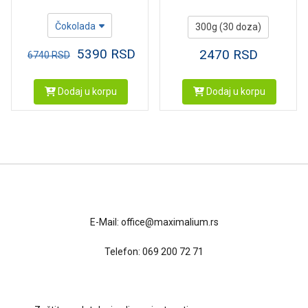
Čokolada
300g (30 doza)
5390
RSD
2470
RSD
6740
RSD
Dodaj u korpu
Dodaj u korpu
Kontakt
E-Mail:
office@maximalium.rs
Telefon:
069 200 72 71
Uslovi kupovine