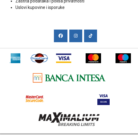
Zaštita podataka i polisa privatnosti
Uslovi kupovine i isporuke
Društvene mreže