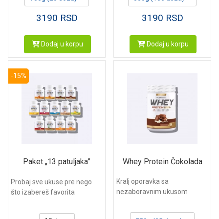
3190
RSD
3190
RSD
Dodaj u korpu
Dodaj u korpu
-15%
Whey Protein Čokolada
Paket „13 patuljaka”
Kralj oporavka sa
Probaj sve ukuse pre nego
nezaboravnim ukusom
što izabereš favorita